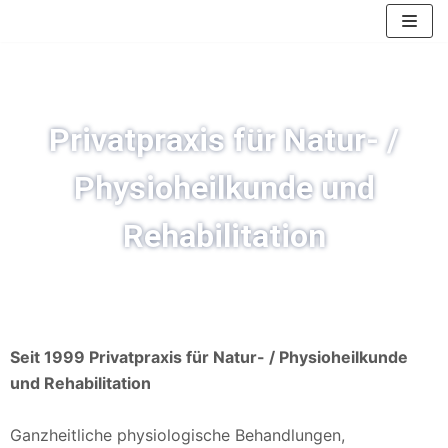
Zum
Inhalt
springen
Privatpraxis für Natur- /
Physioheilkunde und
Rehabilitation
Seit 1999 Privatpraxis für Natur- / Physioheilkunde
und Rehabilitation
Ganzheitliche physiologische Behandlungen,